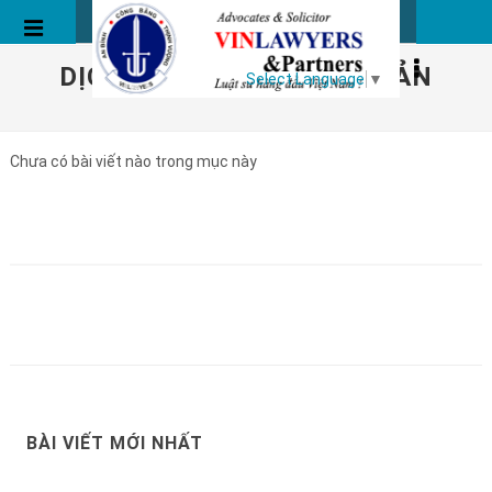
DỊCH VỤ SANG TÊN TÀI SẢN
Select Language
▼
Chưa có bài viết nào trong mục này
BÀI VIẾT MỚI NHẤT