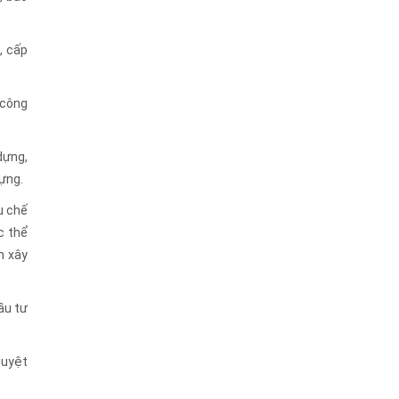
, cấp
 công
dựng,
dựng.
u chế
c thể
h xây
ầu tư
duyệt