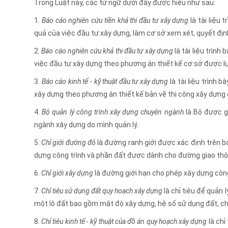
Trong Luật này, các từ ngữ dưới đây được hiểu như sau:
1.
Báo cáo nghiên cứu tiền khả thi đầu tư xây dựng
là tài liệu 
quả của việc đầu tư xây dựng, làm cơ sở xem xét, quyết đị
2.
Báo cáo nghiên cứu khả thi đầu tư xây dựng
là tài liệu trình
việc đầu tư xây dựng theo phương án thiết kế cơ sở được l
3.
Báo cáo kinh tế - kỹ thuật đầu tư xây dựng
là tài liệu trình 
xây dựng theo phương án thiết kế bản vẽ thi công xây dựng 
4.
Bộ quản lý công trình xây dựng chuyên ngành
là Bộ được g
ngành xây dựng do mình quản lý.
5.
Chỉ giới đường đỏ
là đường ranh giới được xác định trên b
dựng công trình và phần đất được dành cho đường giao thôn
6.
Chỉ giới xây dựng
là đường giới hạn cho phép xây dựng công
7.
Chỉ tiêu sử dụng đất quy hoạch xây dựng
là chỉ tiêu để quản 
một lô đất bao gồm mật độ xây dựng, hệ số sử dụng đất, chiề
8.
Chỉ tiêu kinh tế - kỹ thuật của đồ án quy hoạch xây dựng
là chỉ