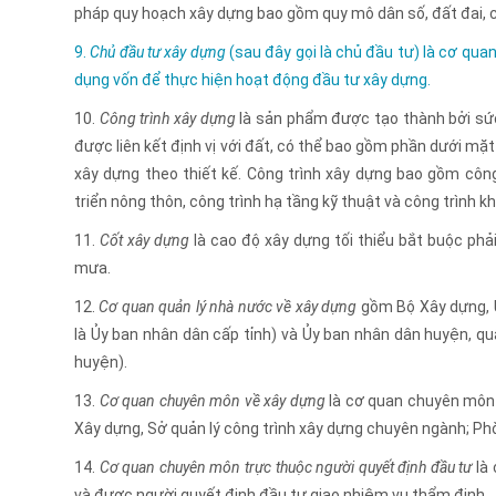
pháp quy hoạch xây dựng bao gồm quy mô dân số, đất đai, chỉ
9.
Chủ đầu tư xây dựng
(sau đây gọi là chủ đầu tư) là cơ quan
dụng vốn để thực hiện hoạt động đầu tư xây dựng.
10.
Công trình xây dựng
là sản phẩm được tạo thành bởi sức l
được liên kết định vị với đất, có thể bao gồm phần dưới m
xây dựng theo thiết kế. Công trình xây dựng bao gồm công
triển nông thôn, công trình hạ tầng kỹ thuật và công trình k
11.
Cốt xây dựng
là cao độ xây dựng tối thiểu bắt buộc ph
mưa.
12.
Cơ quan quản lý nhà nước về xây dựng
gồm Bộ Xây dựng, Ủ
là Ủy ban nhân dân cấp tỉnh) và Ủy ban nhân dân huyện, quậ
huyện).
13.
Cơ quan chuyên môn về xây dựng
là cơ quan chuyên môn 
Xây dựng, Sở quản lý công trình xây dựng chuyên ngành; Ph
14.
Cơ quan chuyên môn trực thuộc người quyết định đầu tư
là 
và được người quyết định đầu tư giao nhiệm vụ thẩm định.