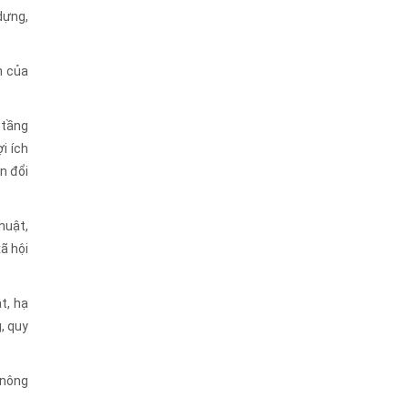
dựng,
h của
 tầng
i ích
n đổi
huật,
xã hội
t, hạ
, quy
 nông