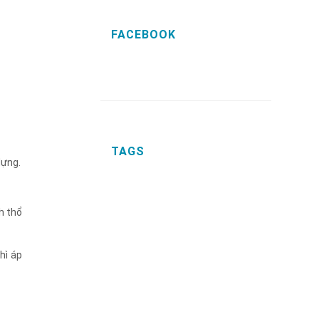
FACEBOOK
TAGS
dựng.
h thổ
hì áp