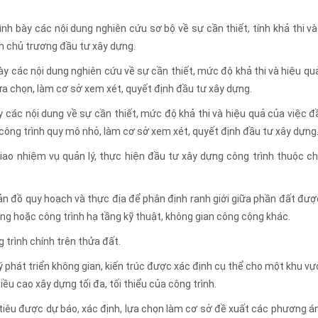
trình bày các nội dung nghiên cứu sơ bộ về sự cần thiết, tính khả thi và
nh chủ trương đầu tư xây dựng.
 bày các nội dung nghiên cứu về sự cần thiết, mức độ khả thi và hiệu qu
ựa chọn, làm cơ sở xem xét, quyết định đầu tư xây dựng.
bày các nội dung về sự cần thiết, mức độ khả thi và hiệu quả của việc đ
công trình quy mô nhỏ, làm cơ sở xem xét, quyết định đầu tư xây dựng
iao nhiệm vụ quản lý, thực hiện đầu tư xây dựng công trình thuộc c
ản đồ quy hoạch và thực địa để phân định ranh giới giữa phần đất đượ
g hoặc công trình hạ tầng kỹ thuật, không gian công cộng khác.
 trình chính trên thửa đất.
lý phát triển không gian, kiến trúc được xác định cụ thể cho một khu vự
u cao xây dựng tối đa, tối thiểu của công trình.
 tiêu được dự báo, xác định, lựa chọn làm cơ sở đề xuất các phương án,