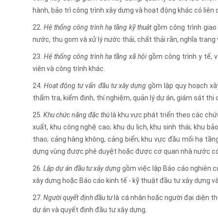
hành, bảo trì công trình xây dựng và hoạt động khác có liên
22.
Hệ thống công trình hạ tầng kỹ thuật
gồm công trình giao 
nước, thu gom và xử lý nước thải, chất thải rắn, nghĩa trang 
23.
Hệ thống công trình hạ tầng xã hội
gồm công trình y tế, v
viên và công trình khác.
24.
Hoạt động tư vấn đầu tư xây dựng
gồm lập quy hoạch xây 
thẩm tra, kiểm định, thí nghiệm, quản lý dự án, giám sát th
25.
Khu chức năng đặc thù
là khu vực phát triển theo các chứ
xuất, khu công nghệ cao; khu du lịch, khu sinh thái; khu bảo
thao; cảng hàng không, cảng biển; khu vực đầu mối hạ tần
dựng vùng được phê duyệt hoặc được cơ quan nhà nước có 
26.
Lập dự án đầu tư xây dựng
gồm việc lập Báo cáo nghiên cứ
xây dựng hoặc Báo cáo kinh tế - kỹ thuật đầu tư xây dựng v
27.
Người quyết định đầu tư
là cá nhân hoặc người đại diện t
dự án và quyết định đầu tư xây dựng.