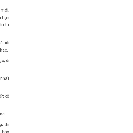
 mới,
i hạn
ầu tư
ã hội
khác.
o, di
 nhất
ết kế
ng.
, thi
, bảo