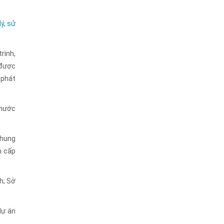
ý, sử
rình,
 được
 phát
 nước
chung
n cấp
h; Sở
dự án