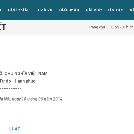
ủ
Giới thiệu
Dịch vụ
Biểu mẫu
Bài viết - Tin tức
V
ẾT
Trang chủ
Blog - Luật c
ỘI CHỦ NGHĨA VIỆT NAM
 Tự do - Hạnh phúc
------------
à Nội, ngày 18 tháng 06 năm 2014
LUẬT