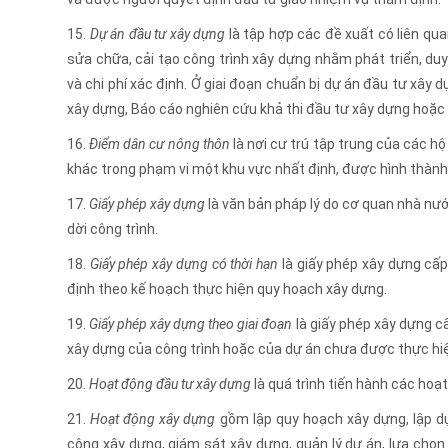
15.
Dự án đầu tư xây dựng
là tập hợp các đề xuất có liên qu
sửa chữa, cải tạo công trình xây dựng nhằm phát triển, duy
và chi phí xác định. Ở giai đoạn chuẩn bị dự án đầu tư xây
xây dựng, Báo cáo nghiên cứu khả thi đầu tư xây dựng hoặc 
16.
Điểm dân cư nông thôn
là nơi cư trú tập trung của các hộ
khác trong phạm vi một khu vực nhất định, được hình thành do
17.
Giấy phép xây dựng
là văn bản pháp lý do cơ quan nhà nướ
dời công trình.
18.
Giấy phép xây dựng có thời hạn
là giấy phép xây dựng cấp
định theo kế hoạch thực hiện quy hoạch xây dựng.
19.
Giấy phép xây dựng theo giai đoạn
là giấy phép xây dựng cấ
xây dựng của công trình hoặc của dự án chưa được thực hi
20.
Hoạt động đầu tư xây dựng
là quá trình tiến hành các hoạ
21.
Hoạt động xây dựng
gồm lập quy hoạch xây dựng, lập dự
công xây dựng, giám sát xây dựng, quản lý dự án, lựa chọn