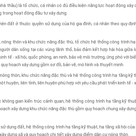
nhà thầu) là tổ chức, cá nhân có đủ điều kiện năng lực hoạt động xây 
g trong hoạt động đầu tư xây dựng.
iên đất ở thuộc quyền sử dụng của hộ gia đình, cá nhân theo quy địn
ị, nông thôn và khu chức năng đặc thù; tổ chức hệ thống công trình hạ
 người dân sống tại các vùng lãnh thổ, bảo đảm kết hợp hài hòa giữa lợ
inh tế - xã hội, quốc phòng, an ninh, bảo vệ môi trường, ứng phó với biế
 quy hoạch xây dựng gồm sơ đồ, bản vẽ, mô hình và thuyết minh.
, nông thôn, khu chức năng đặc thù và hệ thống công trình hạ tầng kỹ t
t huyện, liên tỉnh, liên huyện phù hợp với yêu cầu phát triển kinh tế - 
c không gian kiến trúc cảnh quan, hệ thống công trình hạ tầng kỹ thuậ
 hoạch xây dựng khu chức năng đặc thù gồm quy hoạch chung xây dựng
 sử dụng đất, hệ thống công trình hạ tầng kỹ thuật, hạ tầng xã hội của
ây dựng xã và quy hoạch chi tiết xây dựng điểm dân cư nông thôn.