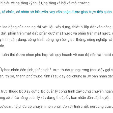
 tiêu về hạ tầng kỹ thuật, hạ tầng xã hội và môi trường.
, tổ chức, cá nhân sở hữu vốn, vay vốn hoặc được giao trực tiếp quản l
ao động của con người, vật liệu xây dựng, thiết bị lắp đặt vào công t
ặt đất, phần trên mặt đất, phần dưới mặt nước và phần trên mặt nước,
 trình dân dụng, công trình công nghiệp, giao thông, nông nghiệp và
hác.
ải tuân thủ được chọn phù hợp với quy hoạch về cao độ nền và thoát
y ban nhân dân tỉnh, thành phố trực thuộc trung ương (sau đây gọi 
n, thị xã, thành phố thuộc tỉnh (sau đây gọi chung là Ủy ban nhân dâ
trực thuộc Bộ Xây dựng, Bộ quản lý công trình xây dựng chuyên ngàn
òng có chức năng quản lý xây dựng thuộc Ủy ban nhân dân cấp huyện.
cơ quan, tổ chức có chuyên môn phù hợp với tính chất, nội dung của 