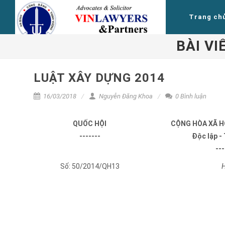
Trang ch
BÀI VI
LUẬT XÂY DỰNG 2014
16/03/2018
Nguyễn Đăng Khoa
0 Bình luận
QUỐC HỘI
CỘNG HÒA XÃ H
-------
Độc lập -
---
Số: 50/2014/QH13
H