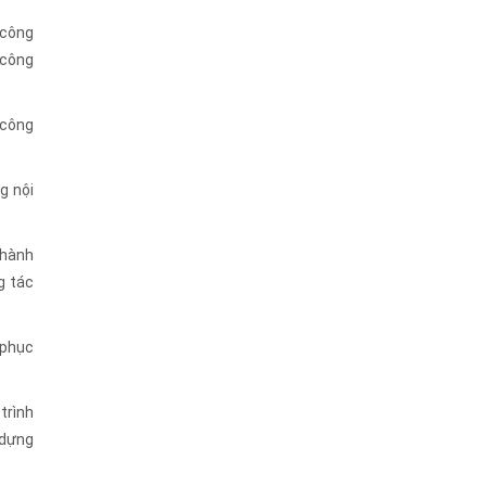
 công
 công
 công
g nội
 hành
g tác
 phục
trình
 dựng