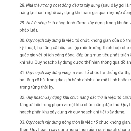
28.
Nhà thầu trong hoạt động đầu tư xây dựng
(sau đây gọi là 
năng lực hành nghề xây dựng khi tham gia quan hệ hợp đồn
29.
Nhà ở riêng lẻ
là công trình được xây dựng trong khuôn v
pháp luật.
30.
Quy hoạch xây dựng
là việc tổ chức không gian của đô th
kỹ thuật, hạ tầng xã hội; tạo lập môi trường thích hợp cho
quốc gia với lợi ích cộng đồng, đáp ứng mục tiêu phát triển k
khí hậu. Quy hoạch xây dựng được thể hiện thông qua đồ án
31.
Quy hoạch xây dựng vùng
là việc tổ chức hệ thống đô thị
hạ tầng xã hội trong địa giới hành chính của một tỉnh hoặc mộ
trong từng thời kỳ.
32.
Quy hoạch xây dựng khu chức năng đặc thù
là việc tổ chứ
tầng xã hội trong phạm vi một khu chức năng đặc thù. Quy
hoạch phân khu xây dựng và quy hoạch chi tiết xây dựng.
33.
Quy hoạch xây dựng nông thôn
là việc tổ chức không gian,
thôn. Quy hoạch xây dựng nông thôn gồm quy hoạch chung x