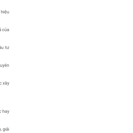
 hiệu
ả của
ầu tư
.
huyên
c xây
c hay
 giải