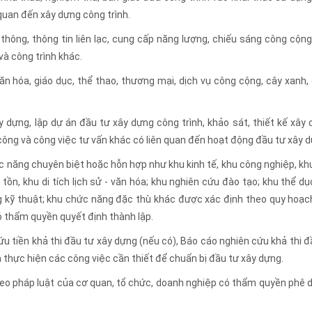
 quan đến xây dựng công trình.
thông, thông tin liên lạc, cung cấp năng lượng, chiếu sáng công cộng
và công trình khác.
ăn hóa, giáo dục, thể thao, thương mại, dịch vụ công cộng, cây xanh,
dựng, lập dự án đầu tư xây dựng công trình, khảo sát, thiết kế xây 
i công và công việc tư vấn khác có liên quan đến hoạt động đầu tư xây 
c năng chuyên biệt hoặc hỗn hợp như khu kinh tế, khu công nghiệp, kh
 tồn, khu di tích lịch sử - văn hóa; khu nghiên cứu đào tạo; khu thể dụ
g kỹ thuật; khu chức năng đặc thù khác được xác định theo quy hoạc
thẩm quyền quyết định thành lập.
u tiền khả thi đầu tư xây dựng (nếu có), Báo cáo nghiên cứu khả thi đ
à thực hiện các công việc cần thiết để chuẩn bị đầu tư xây dựng.
heo pháp luật của cơ quan, tổ chức, doanh nghiệp có thẩm quyền phê 