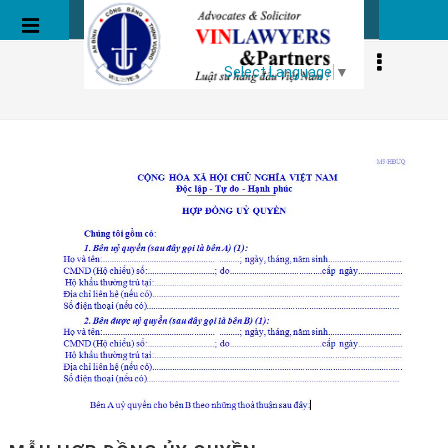
MẪU HỢP ĐỒNG
Select Language
▼