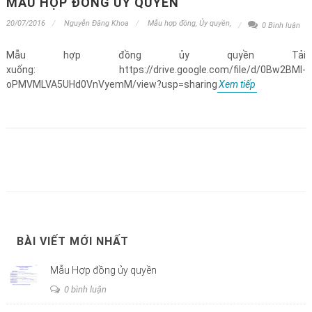
MẪU HỢP ĐỒNG ỦY QUYỀN
20/07/2016
Nguyễn Đăng Khoa
Mẫu hợp đồng
,
Ủy quyền
,
0 Bình luận
Mẫu hợp đồng ủy quyền Tải
xuống: https://drive.google.com/file/d/0Bw2BMl-
oPMVMLVA5UHd0VnVyemM/view?usp=sharing
Xem tiếp
BÀI VIẾT MỚI NHẤT
Mẫu Hợp đồng ủy quyền
0 bình luận