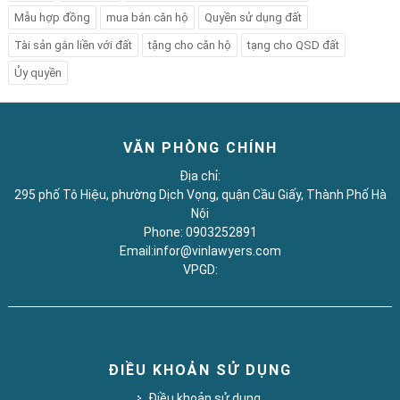
Mẫu hợp đồng
mua bán căn hộ
Quyền sử dụng đất
Tài sản gắn liền với đất
tặng cho căn hộ
tạng cho QSD đất
Ủy quyền
VĂN PHÒNG CHÍNH
Địa chỉ:
295 phố Tô Hiệu, phường Dịch Vọng, quận Cầu Giấy, Thành Phố Hà
Nội
Phone: 0903252891
Email:infor@vinlawyers.com
VPGD:
ĐIỀU KHOẢN SỬ DỤNG
Điều khoản sử dụng