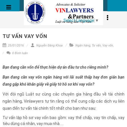
BÀI VIẾT
Select Language
▼
TƯ VẤN VAY VỐN
25/01/2016
Nguyễn Đăng Khoa
Ngân hàng
,
Tư vấn
,
Vay vốn
,
0 Bình luận
Bạn đang cần vốn để thực hiện dự án đầu tư cho riêng mình?
Bạn đang cần vay vốn ngân hàng với lãi suất thấp hay đơn giản bạn
đang gặp khó khăn giấy về giấy tờ hồ sơ khi vay vốn?
Với đội ngũ Luật sư cùng các chuyên gia hàng đầu về tài chính
ngân hàng, Vinlawyers tự tin rằng có thể cung cấp các dịch vụ liên
quan đến tư vấn tài chính tốt nhất cho bạn như sau:
Tư vấn lập hồ sơ vay vốn bao gồm: vay thế chấp, vay tín chấp, vay
tiêu dùng cá nhân, vay mua nhà…..