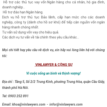
Hỗ trợ các thủ tục vay vốn Ngân hàng cho cá nhân, hộ gia đình,
doanh nghiệp...
Hỗ trợ đáo hạn Ngân hàng.
Dịch vụ hỗ trợ thủ tục Bảo lãnh, cấp hạn mức cho các doanh
nghiệp, công ty (dành cho hồ sơ khó) để tiếp cận nguồn vốn ngân
hàng nhanh chóng nhất.
Tư vấn sử dụng vốn vay cho hiệu quả.
Các dịch vụ tư vấn về tài chính theo yêu cầu khác...
Mọi chi tiết hay yêu cầu về dịch vụ, xin hãy vui lòng liên hệ với chúng
tôi:
VINLAWYER & CỘNG SỰ
Vì cuộc sống an bình và thịnh vượng!
Địa chỉ : T
ầng 5, Số 2/2 Trung Kính, phường Trung Hòa, quận Cầu Giấy,
thành phố Hà Nôi.
Tel: 0903 252 891
Email: khoa@vinlawyers.com - infor@vinlawyers.com