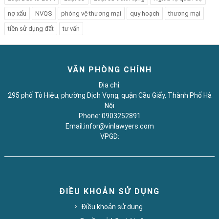
nợ xấu
NVQS
phòng vệ thương mại
quy hoạch
thương mại
tiền sử dụng đất
tư vấn
VĂN PHÒNG CHÍNH
Địa chỉ:
295 phố Tô Hiệu, phường Dịch Vọng, quận Cầu Giấy, Thành Phố Hà
Nội
Phone: 0903252891
Email:infor@vinlawyers.com
VPGD:
ĐIỀU KHOẢN SỬ DỤNG
Điều khoản sử dụng