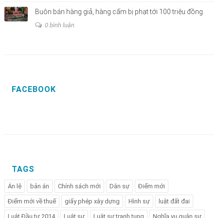
Buôn bán hàng giả, hàng cấm bị phạt tới 100 triệu đồng
0 bình luận
FACEBOOK
TAGS
Án lệ
bản án
Chính sách mới
Dân sự
Điểm mới
Điểm mới về thuế
giấy phép xây dựng
Hình sự
luật đất đai
Luật Đầu tư 2014
Luật sư
Luật sư tranh tụng
Nghĩa vụ quân sự