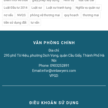
Điểm mới về thuế
giấy phép xây dựng
Hình sự
luật đất đai
Luật Đầu tư 2014
Luật sư
Luật sư tranh tụng
Nghĩa vụ quân sự
nợ xấu
NVQS
phòng vệ thương mại
quy hoạch
thương mại
tiền sử dụng đất
tư vấn
VĂN PHÒNG CHÍNH
Địa chỉ:
295 phố Tô Hiệu, phường Dịch Vọng, quận Cầu Giấy, Thành Phố Hà
Nội
Phone: 0903252891
Email:infor@vinlawyers.com
VPGD:
ĐIỀU KHOẢN SỬ DỤNG