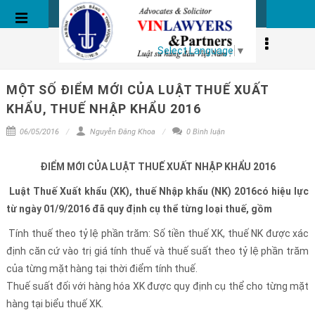
BÀI VIẾT
Select Language
▼
MỘT SỐ ĐIỂM MỚI CỦA LUẬT THUẾ XUẤT
KHẨU, THUẾ NHẬP KHẨU 2016
06/05/2016
Nguyễn Đăng Khoa
0 Bình luận
ĐIỂM MỚI CỦA LUẬT THUẾ XUẤT NHẬP KHẨU 2016
Luật Thuế Xuất khẩu (XK), thuế Nhập khẩu (NK) 2016có hiệu lực
từ ngày 01/9/2016 đã quy định cụ thể từng loại thuế, gồm
Tính thuế theo tỷ lệ phần trăm: Số tiền thuế XK, thuế NK được xác
định căn cứ vào trị giá tính thuế và thuế suất theo tỷ lệ phần trăm
của từng mặt hàng tại thời điểm tính thuế.
Thuế suất đối với hàng hóa XK được quy định cụ thể cho từng mặt
hàng tại biểu thuế XK.