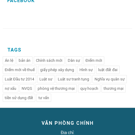
FACEBOOK
TAGS
Án lệ
bản án
Chính sách mới
Dân sự
Điểm mới
Điểm mới về thuế
giấy phép xây dựng
Hình sự
luật đất đai
Luật Đầu tư 2014
Luật sư
Luật sư tranh tụng
Nghĩa vụ quân sự
nợ xấu
NVQS
phòng vệ thương mại
quy hoạch
thương mại
tiền sử dụng đất
tư vấn
VĂN PHÒNG CHÍNH
Địa chỉ: