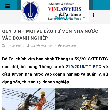
BÀI VIẾT
Select Language
▼
QUY ĐỊNH MỚI VỀ ĐẦU TƯ VỐN NHÀ NƯỚC
VÀO DOANH NGHIỆP
31/08/2018
Nguyễn Văn Hiến
0 Bình luận
Bộ Tài chính vừa ban hành Thông tư 59/2018/TT-BTC
sửa đổi, bổ sung Thông tư số
219/2015/TT-BTC
về
đầu tư vốn nhà nước vào doanh nghiệp và quản lý, sử
dụng vốn, tài sản tại doanh nghiệp.