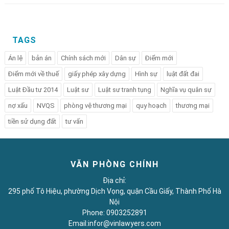
TAGS
Án lệ
bản án
Chính sách mới
Dân sự
Điểm mới
Điểm mới về thuế
giấy phép xây dựng
Hình sự
luật đất đai
Luật Đầu tư 2014
Luật sư
Luật sư tranh tụng
Nghĩa vụ quân sự
nợ xấu
NVQS
phòng vệ thương mại
quy hoạch
thương mại
tiền sử dụng đất
tư vấn
VĂN PHÒNG CHÍNH
Địa chỉ:
295 phố Tô Hiệu, phường Dịch Vọng, quận Cầu Giấy, Thành Phố Hà
Nội
Phone: 0903252891
Email:infor@vinlawyers.com