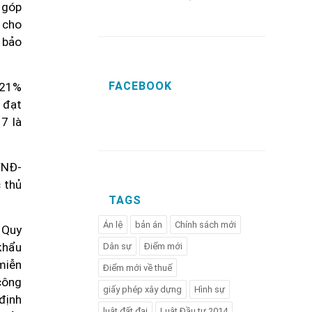
, góp
i cho
 bảo
FACEBOOK
 21%
 đạt
7 là
6/NĐ-
 thủ
TAGS
Án lệ
bản án
Chính sách mới
 Quy
khẩu
Dân sự
Điểm mới
miễn
Điểm mới về thuế
công
giấy phép xây dựng
Hình sự
 định
luật đất đai
Luật Đầu tư 2014