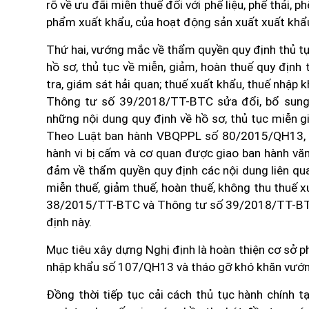
rõ về ưu đãi miễn thuế đối với phế liệu, phế thải,
phẩm xuất khẩu, của hoạt động sản xuất xuất khẩ
Thứ hai, vướng mắc về thẩm quyền quy định thủ tục
hồ sơ, thủ tục về miễn, giảm, hoàn thuế quy địn
tra, giám sát hải quan; thuế xuất khẩu, thuế nhập 
Thông tư số 39/2018/TT-BTC sửa đổi, bổ sun
những nội dung quy định về hồ sơ, thủ tục miễn
Theo Luật ban hành VBQPPL số 80/2015/QH13, vi
hành vi bị cấm và cơ quan được giao ban hành văn 
đảm về thẩm quyền quy định các nội dung liên qua
miễn thuế, giảm thuế, hoàn thuế, không thu thuế 
38/2015/TT-BTC và Thông tư số 39/2018/TT-BTC c
định này.
Mục tiêu xây dựng Nghị định là hoàn thiện cơ sở ph
nhập khẩu số 107/QH13 và tháo gỡ khó khăn vướn
Đồng thời tiếp tục cải cách thủ tục hành chính 