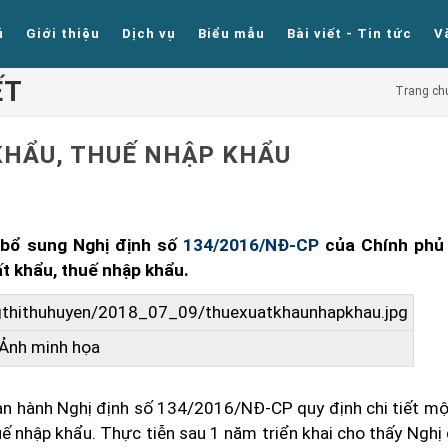
ủ
Giới thiệu
Dịch vụ
Biểu mẫu
Bài viết - Tin tức
V
ẾT
Trang ch
KHẨU, THUẾ NHẬP KHẨU
, bổ sung Nghị định số
134/2016/NĐ-CP
của Chính phủ
ất khẩu, thuế nhập khẩu.
Ảnh minh họa
ban hành Nghị định số 134/2016/NĐ-CP quy định chi tiết mộ
uế nhập khẩu. Thực tiễn sau 1 năm triển khai cho thấy Nghị