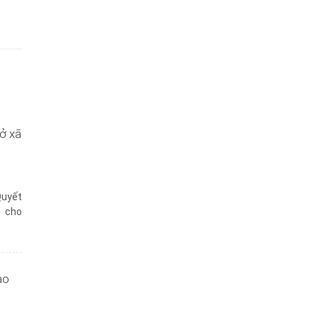
ở xã
Quyết
t cho
ạo