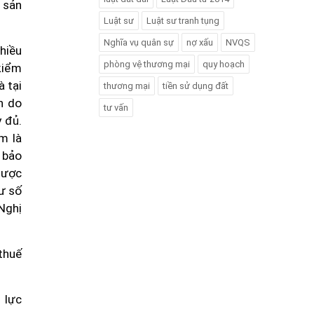
g sản
Luật sư
Luật sư tranh tụng
Nghĩa vụ quân sự
nợ xấu
NVQS
nhiều
phòng vệ thương mại
quy hoạch
kiểm
à tại
thương mại
tiền sử dụng đất
n do
tư vấn
 đủ.
m là
ể bảo
được
ư số
Nghị
 thuế
 lực