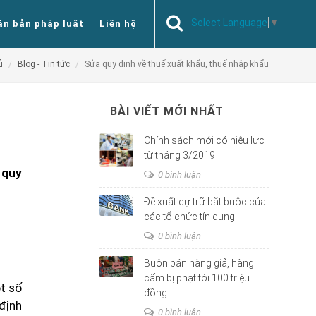
Select Language
▼
ăn bản pháp luật
Liên hệ
ủ
Blog - Tin tức
Sửa quy định về thuế xuất khẩu, thuế nhập khẩu
BÀI VIẾT MỚI NHẤT
Chính sách mới có hiệu lực
từ tháng 3/2019
 quy
0 bình luận
Đề xuất dự trữ bắt buộc của
các tổ chức tín dụng
0 bình luận
Buôn bán hàng giả, hàng
cấm bị phạt tới 100 triệu
t số
đồng
 định
0 bình luận