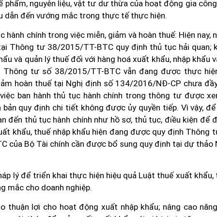
 phế phẩm, nguyên liệu, vật tư dư thừa của hoạt động gia côn
u dẫn đến vướng mắc trong thực tế thực hiện.
 hành chính trong việc miễn, giảm và hoàn thuế: Hiện nay, 
h tại Thông tư 38/2015/TT-BTC quy định thủ tục hải quan; 
khẩu và quản lý thuế đối với hàng hoá xuất khẩu, nhập khẩu v
g Thông tư số 38/2015/TT-BTC vẫn đang được thực hiệ
 giảm hoàn thuế tại Nghị định số 134/2016/NĐ-CP chưa đầy
ệc ban hành thủ tục hành chính trong thông tư được xe
bản quy định chi tiết không được ủy quyền tiếp. Vì vậy, đ
n đến thủ tục hành chính như hồ sơ, thủ tục, điều kiện để 
xuất khẩu, thuế nhập khẩu hiện đang được quy định Thông t
ủa Bộ Tài chính cần được bổ sung quy định tại dự thảo 
áp lý để triển khai thực hiện hiệu quả Luật thuế xuất khẩu,
g mắc cho doanh nghiệp.
tạo thuận lợi cho hoạt động xuất nhập khẩu; nâng cao năng