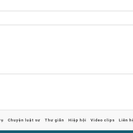
vụ
Chuyện luật sư
Thư giãn
Hiệp hội
Video clips
Liên h