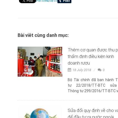
Pin it!
Note it!
Bài viêt cùng danh mục:
Thêm cơ quan được thu p
thẩm định điều kiện kinh
doanh rượu
18 July 2018
0
Bộ Tài chính đã ban hành 
tư 22/2018/TT-BTC sửa
Thông tư 299/2016/TT-BTC về
Sửa đổi quy định về cho v
để đầu tư ra nước ngoài