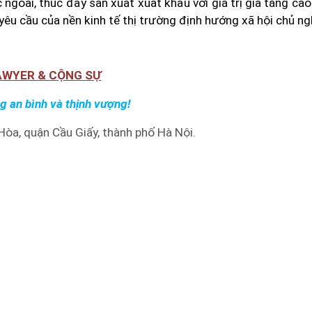
ngoài, thúc đẩy sản xuất xuất khẩu với giá trị gia tăng ca
êu cầu của nền kinh tế thị trường định hướng xã hội chủ ng
AWYER & CỘNG SỰ
g an bình và thịnh vượng!
 Hòa
, quận Cầu Giấy, thành phố Hà Nội.