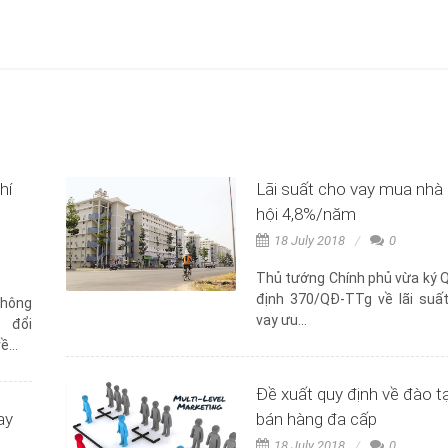
hí
Lãi suất cho vay mua nhà 
hội 4,8%/năm
18 July 2018
0
Thủ tướng Chính phủ vừa ký 
định 370/QĐ-TTg về lãi suấ
Thông
vay ưu...
 đổi
...
Đề xuất quy định về đào t
ay
bán hàng đa cấp
18 July 2018
0