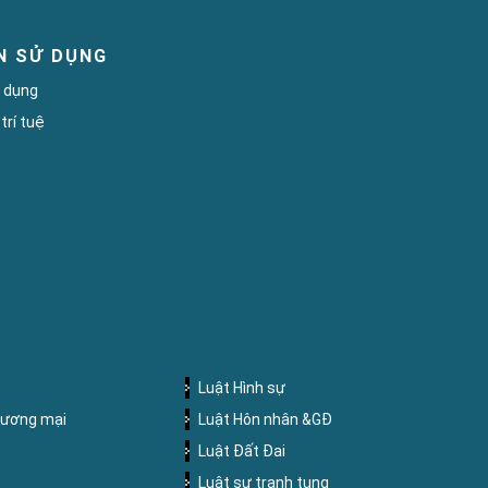
N SỬ DỤNG
̉ dụng
rí tuệ
Luật Hình sự
hương mại
Luật Hôn nhân &GĐ
Luật Đất Đai
Luật sư tranh tụng