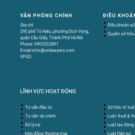
VĂN PHÒNG CHÍNH
ĐIỀU KHOẢ
Địa chỉ:
Điều khoản sư
295 phố Tô Hiệu, phường Dịch Vọng,
Quyền sở hữu t
quận Cầu Giấy, Thành Phố Hà Nội
Phone: 0903252891
Email:infor@vinlawyers.com
VPGD:
LĨNH VỰC HOẠT ĐỘNG
Tư vấn đầu tư
Sở hữu trí tuệ
Tư vấn tài chính
Luật thuế & t
Xử lý nợ
Luật lao động
Hợp đồng thương mại
Luật Dân sự